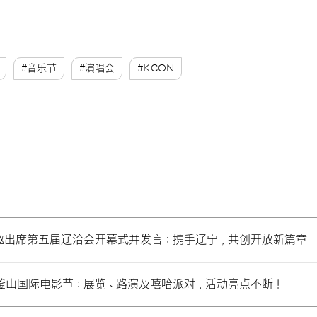
#音乐节
#演唱会
#KCON
邀出席第五届辽洽会开幕式并发言：携手辽宁，共创开放新篇章
耀釜山国际电影节：展览、路演及嘻哈派对，活动亮点不断！