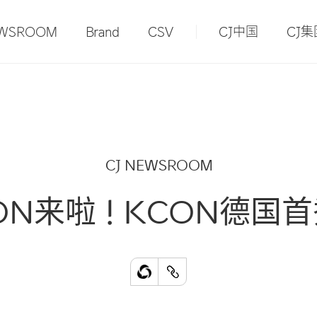
EWSROOM
Brand
CSV
CJ中国
CJ集
CJ NEWSROOM
ON来啦！KCON德国