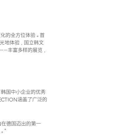
文化的全方位体验。首
主题观光地体验，国立韩文
等……丰富多样的展览，
再次展示了韩国中小企业的优秀
CTION涵盖了广泛的
N在德国迈出的第一
。”