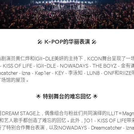
K-POP
的华丽表演
🎤
🎤
剧演员黄仁烨和(G)I-DLE美妍的主持下，KCON舞台呈现了
、KISS OF LIFE、(G)I-DLE、NOWADAYS、THE BOYZ
catcher、izna、Kep1er、KEY、李泳知、LUN8、ONF和RI
了场馆的屋顶。
特别舞台的难忘回忆
🌟
🌟
EAM STAGE上，偶像组合与粉丝们共同演绎的ILLIT《Magnetic
丝和艺人歌手都创造了难忘的回忆。此外，JO1、KISS OF LIF
行了特别合作舞台表演，以及NOWADAYS、Dreamcatcher、i