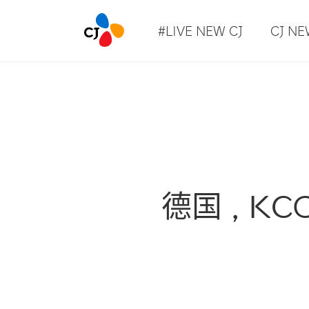
#LIVE NEW CJ
CJ N
德国，KC