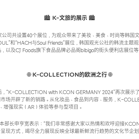
K-
文旅的展示
🏙️
🏙️
6家公司共设置40个展位，为观众带来了美妆、美食、时尚等韩国
 SOUL”和“HACH与Soul Friends”展位，韩国观光公社的韩流
以及CJ Foods旗下食品品牌必品阁bibigo的街头便利店展位
。
K-COLLECTION
的欧洲之行
🌐
🌐
之后，“K-COLLECTION with KCON GERMANY 2024”
市场开辟了新的销路。从化妆品、食品到内容、服务，K-COLLE
品、增强现实（AR）体验等参与型项目。
事业本部长申亨宽表示：“我们非常感谢大家以热情和欢呼迎接KCO
呈现方式，竭尽全力展现反映全球最新鲜流行趋势的文化节企划