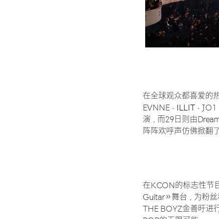
在全球观众都喜爱的热
EVNNE、
ILLIT
、JO1
演，而29日则由Dream
阵阵欢呼声仿佛掀翻
在KCON的标志性节目DR
Guitar》舞台，为粉
THE BOYZ金善旴进