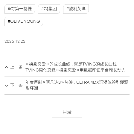
#CJ第一制糖
#CJ集团
#欧利芙洋
#OLIVE YOUNG
2025.12.23
《换乘恋爱》的成长曲线，就是TVING的成长曲线——
上一条
TVING原创恋综《换乘恋爱》用数据印证平台增长动力
年度巨制《阿凡达3》热映，ULTRA 4DX沉浸体验引爆观
下一条
影狂潮
目录