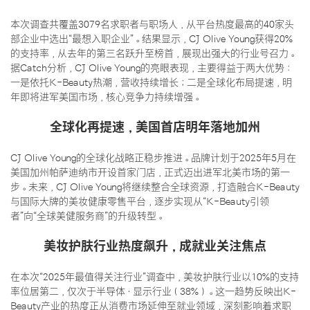
本次调查共覆盖3079名求职者与职场人，从平台热度最高的40家头
部企业中选出“最想入职企业”。结果显示，CJ Olive Young获得20%
的支持率，从去年的第三名跃升至榜首，展现出强大的行业号召力。
据Catch分析，CJ Olive Young的亮眼表现，主要得益于两大优势：
一是依托K-Beauty热潮，营收持续增长；二是全球化布局提速，明
年即将进军美国市场，核心竞争力持续增强。
全球化再提速，美国首店明年落地加州
CJ Olive Young的全球化战略正稳步推进。品牌计划于2025年5月在
美国加州帕萨迪纳市开设首家门店，正式迈出进军北美市场的第一
步。未来，CJ Olive Young将继续整合全球资源，打造融合K-Beauty
与国际大牌的美妆健康零售平台，逐步实现从“K-Beauty引领
者”向“全球美健服务商”的升级转型。
美妆护肤行业热度飙升，成就业关注焦点
在本次“2025年最值得关注行业”调查中，美妆护肤行业以10%的支持
率位居第二，仅次于半导体·显示行业（38%）。这一趋势反映出K-
Beauty产业的热度正从消费市场延伸至就业领域，深刻影响着求职