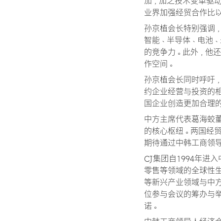
加，加之技术变革驱
业界加强经贸合作比
孙京植会长特别强调
智能、半导体、电池
的竞争力。此外，他
作空间。
孙京植会长同时呼吁
约企业经营与投资的
国企业创造更加合理
中方主席代表葛海蛟
的核心枢纽。两国经
期待通过中韩工商领
CJ集团自1994年
零售等领域的全球性
等新兴产业领域与中
位参与会议的筹办与
诺。