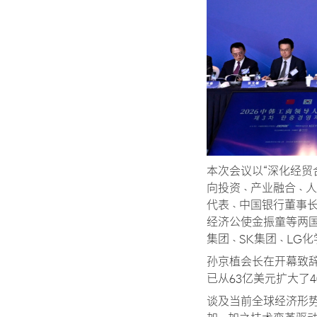
本次会议以“深化经贸
向投资、产业融合、
代表、中国银行董事
经济公使金振童等两
集团、SK集团、LG化
孙京植会长在开幕致辞
已从63亿美元扩大了
谈及当前全球经济形