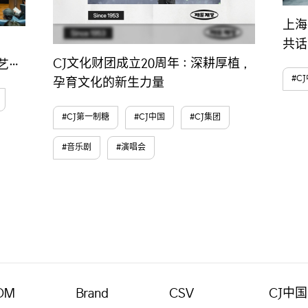
上海
共话
CJ文化财团成立20周年：深耕厚植，
艺术
#C
孕育文化的新生力量
#CJ第一制糖
#CJ中国
#CJ集团
#音乐剧
#演唱会
OM
Brand
CSV
CJ中国