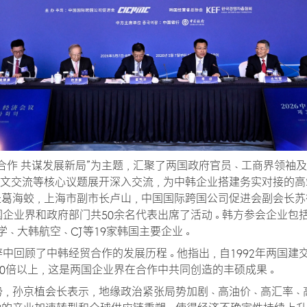
合作 共谋发展新局”为主题，汇聚了两国政府官员、工商界领袖
人文交流等核心议题展开深入交流，为中韩企业搭建务实对接的高
长葛海蛟，上海市副市长卢山，中国国际跨国公司促进会副会长苏
国企业界和政府部门共50余名代表出席了活动。韩方参会企业包
学、大韩航空、CJ等19家韩国主要企业。
中回顾了中韩经贸合作的发展历程。他指出，自1992年两国建
40倍以上，这是两国企业界在合作中共同创造的丰硕成果。
势，孙京植会长表示，地缘政治紧张局势加剧、高油价、高汇率、