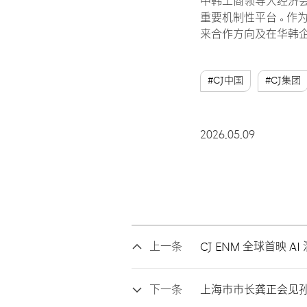
中韩工商领导人经济会
重要机制性平台。作
来合作方向及在华韩
#CJ中国
#CJ集团
2026.05.09
上一条
CJ ENM 全球首映 
下一条
上海市市长龚正会见孙