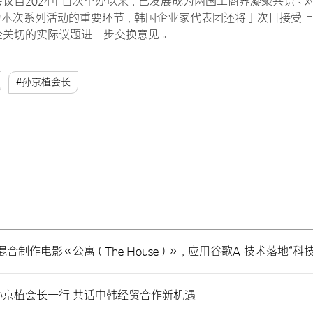
议自2024年首次举办以来，已发展成为两国工商界凝聚共识、
为本次系列活动的重要环节，韩国企业家代表团还将于次日接受上
企关切的实际议题进一步交换意见。
#孙京植会长
AI 混合制作电影《公寓（The House）》，应用谷歌AI技术落地“
京植会长一行 共话中韩经贸合作新机遇