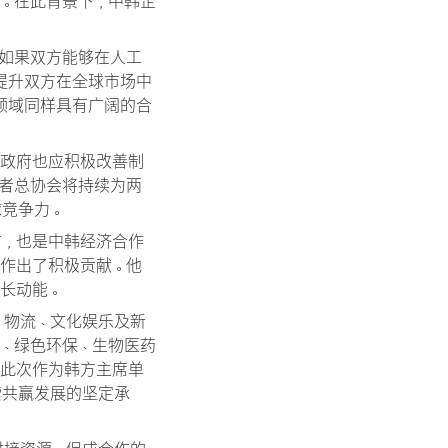
。在此背景下，中韩企
如果双方能够在人工
提升双方在全球市场中
领域同样具有广阔的合
国政府也应积极改善制
者总协会将持续为两
球竞争力。
市，也是中韩经济合作
作出了积极贡献。他
长动能。
、物流、文化娱乐及新
、绿色环保、生物医药
，此次作为韩方主席单
索共赢发展的坚定承