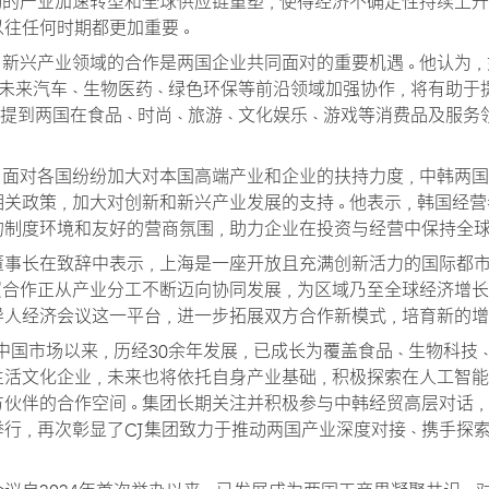
动的产业加速转型和全球供应链重塑，使得经济不确定性持续上升
以往任何时期都更加重要。
，新兴产业领域的合作是两国企业共同面对的重要机遇。他认为，
、未来汽车、生物医药、绿色环保等前沿领域加强协作，将有助于
还提到两国在食品、时尚、旅游、文化娱乐、游戏等消费品及服务
，面对各国纷纷加大对本国高端产业和企业的扶持力度，中韩两
相关政策，加大对创新和新兴产业发展的支持。他表示，韩国经营
的制度环境和友好的营商氛围，助力企业在投资与经营中保持全
董事长在致辞中表示，上海是一座开放且充满创新活力的国际都
贸合作正从产业分工不断迈向协同发展，为区域乃至全球经济增长
导人经济会议这一平台，进一步拓展双方合作新模式，培育新的增
进入中国市场以来，历经30余年发展，已成长为覆盖食品、生物科技
生活文化企业，未来也将依托自身产业基础，积极探索在人工智能
方伙伴的合作空间。集团长期关注并积极参与中韩经贸高层对话
举行，再次彰显了CJ集团致力于推动两国产业深度对接、携手探