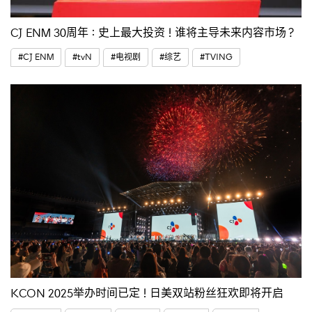
CJ ENM 30周年：史上最大投资！谁将主导未来内容市场？
#CJ ENM
#tvN
#电视剧
#综艺
#TVING
KCON 2025举办时间已定！日美双站粉丝狂欢即将开启