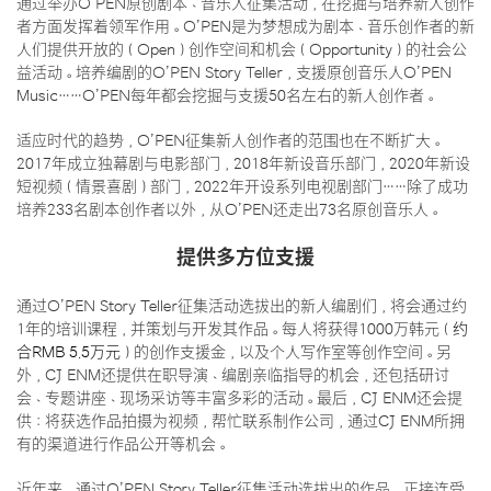
通过举办O’PEN原创剧本、音乐人征集活动，在挖掘与培养新人创作
者方面发挥着领军作用。O’PEN是为梦想成为剧本、音乐创作者的新
人们提供开放的（Open）创作空间和机会（Opportunity）的社会公
益活动。培养编剧的O’PEN Story Teller，支援原创音乐人O’PEN
Music……O’PEN每年都会挖掘与支援50名左右的新人创作者。
适应时代的趋势，O’PEN征集新人创作者的范围也在不断扩大。
2017年成立独幕剧与电影部门，2018年新设音乐部门，2020年新设
短视频（情景喜剧）部门，2022年开设系列电视剧部门……除了成功
培养233名剧本创作者以外，从O’PEN还走出73名原创音乐人。
提供多方位支援
通过O’PEN Story Teller征集活动选拔出的新人编剧们，将会通过约
1年的培训课程，并策划与开发其作品。每人将获得1000万韩元（
约
合RMB 5.5万元
）的创作支援金，以及个人写作室等创作空间。另
外，CJ ENM还提供在职导演、编剧亲临指导的机会，还包括研讨
会、专题讲座、现场采访等丰富多彩的活动。最后，CJ ENM还会提
供：将获选作品拍摄为视频，帮忙联系制作公司，通过CJ ENM所拥
有的渠道进行作品公开等机会。
近年来，通过O’PEN Story Teller征集活动选拔出的作品，正接连受