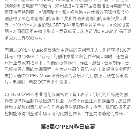
到海外知名电影节的邀请，如《破浪》在第72届洛迦诺国际电影节获
得评审团特别奖，《阴间骑士》和《初雪路》在休斯敦国际电影节分
别获得了黑色喜剧部门的雷米金奖和外语长篇部门的雷米银奖。此
外，《XX+XY》入围伦敦LGBTQIA+电影节非竞争单元，《公寓很美
丽》入围德国不来梅电影节主竞赛单元。这也证明O’PEN的作品正逐
渐受到业界权威认可。
而通过O’PEN Music征集活动中选拔的原创音乐人，则将获得500万
韩元（约合RMB 2.7万元）的创作支援金和创作空间。同时，还在音
乐行业专家的指导下，为他们提供作词、作曲、混音、音乐制作、音
乐版权等方面的培训课程，并为这些原创音乐人的出道提供商业匹配
支持。通过O’PEN Music培养出来的音乐人们目前正活跃在音乐唱
片、电视剧、电影OST等多个领域。
CJ ENM O’PEN事业组组长南宫钟（音）表示：“我们的目标是为创
作者提供作品制作及出道的机会，为整个行业注入新鲜血液，建立持
续增加新鲜创意与新人创作者的良性循环结构。今后，我们仍将不断
挖掘能够得到全球市场认可的优秀创作者，并全力协助他们成长。”
第8届O’PEN昨日启幕