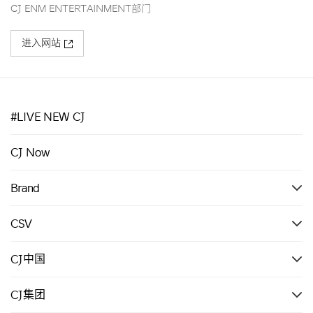
CJ ENM ENTERTAINMENT部门
进入网站
#LIVE NEW CJ
CJ Now
Brand
CSV
CJ中国
CJ集团